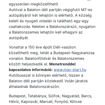
egyszerűen megközelíthető.
Autóval a Balaton déli partján végigfutó M7-es
autópályáról két lehajtón is elérhető. A község
keleti és nyugati oldalán is található egy-egy
csatlakozás. Keleten a Balatonszárszó, nyugaton
a Balatonszemes lehajtón kell elhagyni az
autópályát.
Vonattal a 150 éve épült Déli-vasúton
közelíthető meg, tehát a Budapest-Nagykanizsa
vonalon. Balatonföldvár és Balatonszemes
között helyezkedik el.
Menetrenddel
kapcsolatos információ:
www.mav-start.hu
Autóbusszal is könnyen elérhető, hiszen a
Balaton déli partján közlekedő Volán járatok
áthaladnak Balatonszárszón.
Budapest, Tatabánya, Siófok, Nagyatád, Barcs,
Hévíz, Kaposvár, Marcali, Fonyód, Kötcse